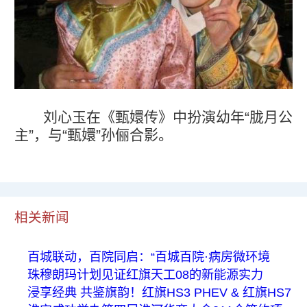
刘心玉在《甄嬛传》中扮演幼年“胧月公
主”，与“甄嬛”孙俪合影。
相关新闻
百城联动，百院同启：“百城百院·病房微环境
珠穆朗玛计划见证红旗天工08的新能源实力
浸享经典 共鉴旗韵！红旗HS3 PHEV & 红旗HS7