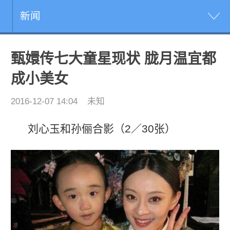
新闻
甄嬛传七大童星现状 胧月温宜都
成小美女
2016-12-07 14:04
未知
刘心玉和孙俪合影（2／30张）