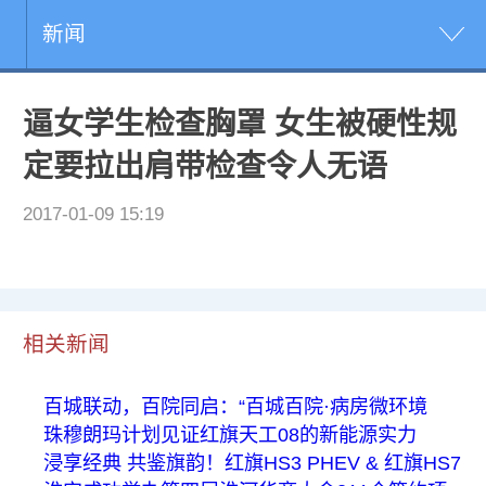
新闻
逼女学生检查胸罩 女生被硬性规
定要拉出肩带检查令人无语
2017-01-09 15:19
相关新闻
百城联动，百院同启：“百城百院·病房微环境
珠穆朗玛计划见证红旗天工08的新能源实力
浸享经典 共鉴旗韵！红旗HS3 PHEV & 红旗HS7