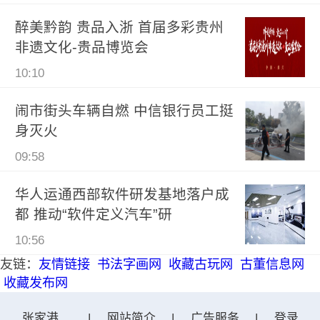
醉美黔韵 贵品入浙 首届多彩贵州
非遗文化-贵品博览会
10:10
闹市街头车辆自燃 中信银行员工挺
身灭火
09:58
华人运通西部软件研发基地落户成
都 推动“软件定义汽车”研
10:56
友链：
友情链接
书法字画网
收藏古玩网
古董信息网
收藏发布网
张家港在线网
|
网站简介
|
广告服务
|
登录