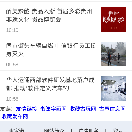
醉美黔韵 贵品入浙 首届多彩贵州
非遗文化-贵品博览会
10:10
闹市街头车辆自燃 中信银行员工挺
身灭火
09:58
华人运通西部软件研发基地落户成
都 推动“软件定义汽车”研
10:56
友链：
友情链接
书法字画网
收藏古玩网
古董信息网
收藏发布网
张家港在线网
|
网站简介
|
广告服务
|
登录