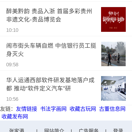
醉美黔韵 贵品入浙 首届多彩贵州
非遗文化-贵品博览会
10:10
闹市街头车辆自燃 中信银行员工挺
身灭火
09:58
华人运通西部软件研发基地落户成
都 推动“软件定义汽车”研
10:56
友链：
友情链接
书法字画网
收藏古玩网
古董信息网
收藏发布网
张家港在线网
|
网站简介
|
广告服务
|
登录