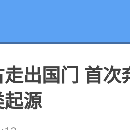
古走出国门 首次
类起源