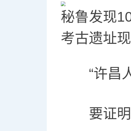
秘鲁发现1
考古遗址现
“许昌人
要证明人