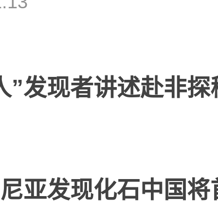
1:13
人”发现者讲述赴非探
尼亚发现化石中国将