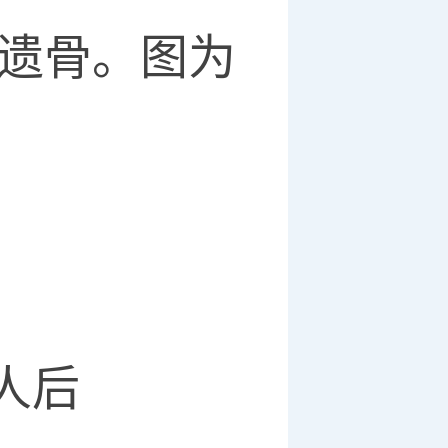
者遗骨。图为
人后